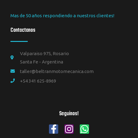
Mas de 50 años respondiendo a nuestros clientes!
Contactanos
Valparaiso 975, Rosario
Santa Fe - Argentina
taller@beltranmotomecanica.com
+54 341 625-8969
Seguinos!
F
I
W
a
n
h